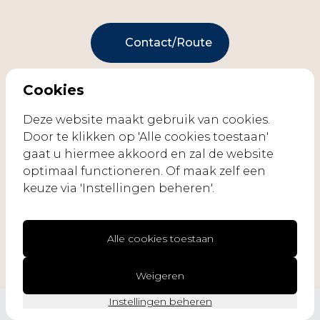
Contact/Route
Cookies
Deze website maakt gebruik van cookies.
Door te klikken op 'Alle cookies toestaan'
gaat u hiermee akkoord en zal de website
optimaal functioneren. Of maak zelf een
keuze via 'Instellingen beheren'.
© 2026, Alle rechten voorbehouden.
Gerealiseerd met
Webcompact
door
Alle cookies toestaan
Weigeren
Instellingen beheren
Cookie-instellingen